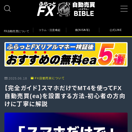
コラム・注意喚起
株(NISA等)
公式LINE
FX自動売買について
FX自動売買について
その他
コラム・注意喚起
公式LINE
2025.06.18
FX自動売買について
【完全ガイド】スマホだけでMT4を使ってFX
初心者向け記事
自動売買(ea)を設置する方法-初心者の方向
国内・国外VPS
けに丁寧に解説
株(NISAなど)について
検証中EAの収益報告