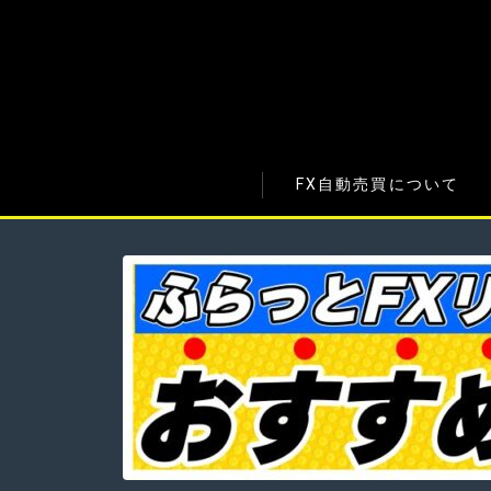
FX自動売買について
無料EAの紹介(検証中)
初心者向け記事
検証中EAの収益報告
海外FX証券会社について
国内・国外VPS