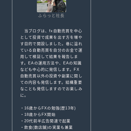
ふらっと社長
当ブログは、fx自動売買を中心
として投資で成果を出す方を増や
す目的で開設しました。巷に溢れ
ている自動売買を自分のお金で運
用して検証して結果を報告しま
す。EAの運用方法や、EAの知識
なども中心的に発信します。FX
自動売買以外の投資や副業に関し
ての内容も発信します。結構重要
なことも発信しますのでお楽しみ
に。
・16歳からFXの勉強(歴13年)
・18歳からFX開始
・20代前半広告関連で起業
・飲食(数店舗)の実業も兼業