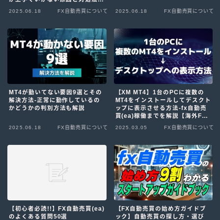
解説
2025.06.18
FX自動売買について
2025.06.18
FX自動売買について
MT4が動いてない要因9選とその
【XM MT4】1台のPCに複数の
解決方法-正常に動作しているの
MT4をインストールしてデスクト
かどうかの判別方法も解説
ップに表示させる方法-fx自動売
買(ea)稼働までを解説【海外FX
自動売買複数運用】
2025.06.18
FX自動売買について
2025.03.05
FX自動売買について
【初心者必読!!】FX自動売買(ea)
【FX自動売買の始め方ガイドブ
のよくある質問50選
ック】自動売買の探し方・選び