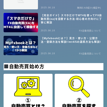
2025.06.18
無料EAの紹介(検証中)
【完全ガイド】スマホだけでMT4を使ってFX自
動売買(ea)を設置する方法-初心者の方向けに丁
寧に解説
2025.06.18
FX自動売買について
【Myfxbookとは？】見方・使い方・公開方
法・登録方法を解説!!mt4/5の連携方法も解説!
2025.06.18
FX自動売買について
自動売買始め方