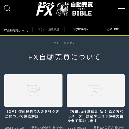
コラム・注意喚起
株(NISA等)
公式LINE
FX自動売買について
FX自動売買について
CATEGORY
その他
FX自動売買について
コラム・注意喚起
公式LINE
初心者向け記事
国内・国外VPS
【XM】仮想通貨で入金を行う方
【方舟ea検証結果-fx-】始め方パ
株(NISAなど)について
法について徹底解説
ラメーター設定や口コミ評判実績
を全て解説します！
検証中EAの収益報告
2025.08.15
無料EAの紹介(検証中)
2025.06.18
無料EAの紹介(検証中)