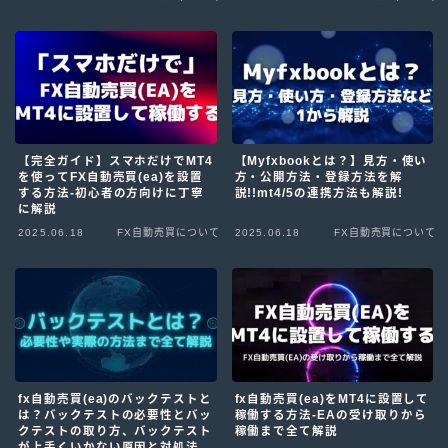
海外FX証券会社について
無料EAの紹介(検証中)
【完全ガイド】スマホだけでMT4
【Myfxbookとは？】見方・使い
を使ってFX自動売買(ea)を設置
方・公開方法・登録方法を解
する方法-初心者の方向けに丁寧
説!!mt4/5の連携方法も解説!
に解説
2025.06.18
FX自動売買について
2025.06.18
FX自動売買について
fx自動売買(ea)のバックテストと
fx自動売買(ea)をMT4に設置して
は？バックテストの必要性とバッ
稼働する方法-EAの受け取りから
クテストの取り方、バックテスト
稼働まで全て解説
が上手くいかない原因と対処法も